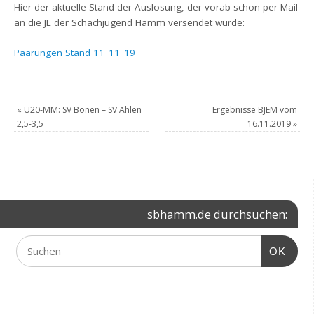
Hier der aktuelle Stand der Auslosung, der vorab schon per Mail
an die JL der Schachjugend Hamm versendet wurde:
Paarungen Stand 11_11_19
«
U20-MM: SV Bönen – SV Ahlen
Ergebnisse BJEM vom
2,5-3,5
16.11.2019
»
sbhamm.de durchsuchen:
OK