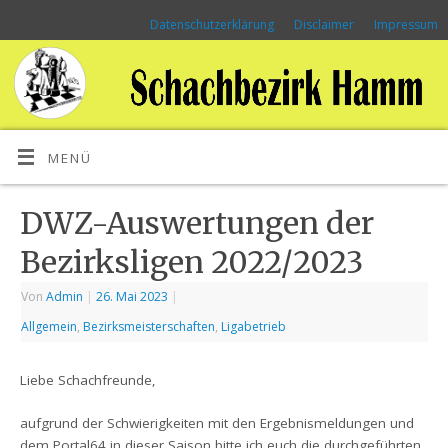
Datenschutzerklärung
Disclaimer
Impressum
MENÜ
DWZ-Auswertungen der
Bezirksligen 2022/2023
Von
Admin
|
26. Mai 2023
|
Allgemein
,
Bezirksmeisterschaften
,
Ligabetrieb
Liebe Schachfreunde,
aufgrund der Schwierigkeiten mit den Ergebnismeldungen und
dem Portal64 in dieser Saison bitte ich euch die durchgeführten