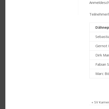
Anmeldesch
Teilnehmerl
Dähnep
Sebasti
Gernot 
Dirk Ma
Fabian 
Marc Bö
«
SV Kamen v