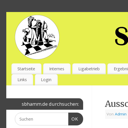
Startseite
Internes
Ligabetrieb
Ergebni
Links
Login
Auss
sbhamm.de durchsuchen:
Von
Admin
OK