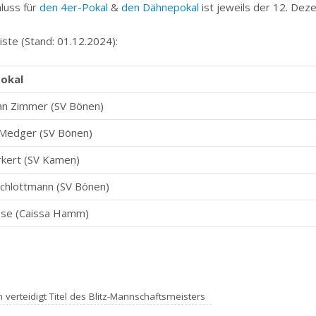
luss für
den 4er-Pokal
&
den Dähnepokal
ist jeweils der 12. De
iste (Stand: 01.12.2024):
okal
an Zimmer (SV Bönen)
Medger (SV Bönen)
rkert (SV Kamen)
Schlottmann (SV Bönen)
se (Caissa Hamm)
erteidigt Titel des Blitz-Mannschaftsmeisters