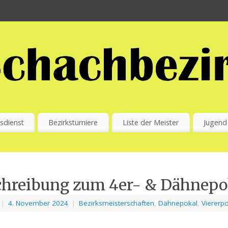
sdienst
Bezirksturniere
Liste der Meister
Jugend
chreibung zum 4er- & Dähnepo
|
4. November 2024
|
Bezirksmeisterschaften
,
Dähnepokal
,
Viererp