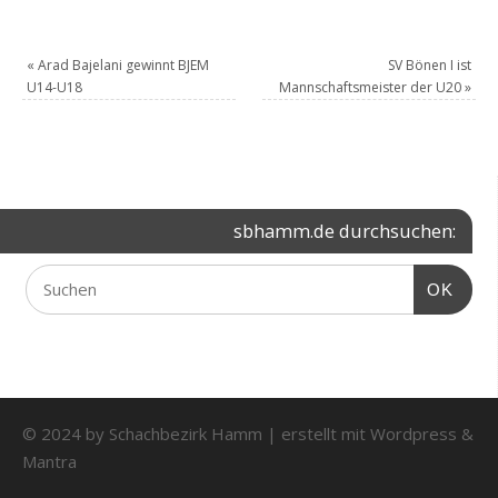
«
Arad Bajelani gewinnt BJEM
SV Bönen I ist
U14-U18
Mannschaftsmeister der U20
»
sbhamm.de durchsuchen:
OK
© 2024 by Schachbezirk Hamm | erstellt mit
Wordpress
&
Mantra