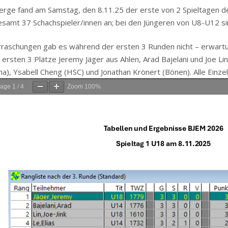
rge fand am Samstag, den 8.11.25 der erste von 2 Spieltagen d
esamt 37 Schachspieler/innen an; bei den Jüngeren von U8-U12 si
aschungen gab es während der ersten 3 Runden nicht – erwartun
 ersten 3 Plätze Jeremy Jäger aus Ahlen, Arad Bajelani und Joe L
na), Ysabell Cheng (HSC) und Jonathan Krönert (Bönen). Alle Einze
age
1
/
4
Zoom
100%