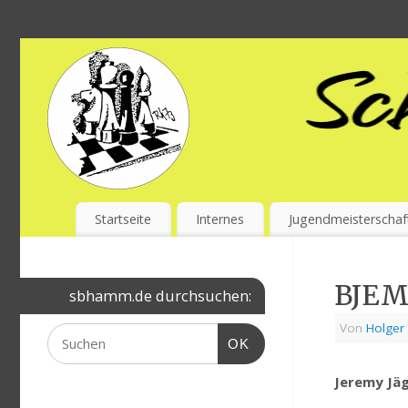
Startseite
Internes
Jugendmeisterschaf
BJEM 
sbhamm.de durchsuchen:
Von
Holger 
OK
Jeremy Jäg