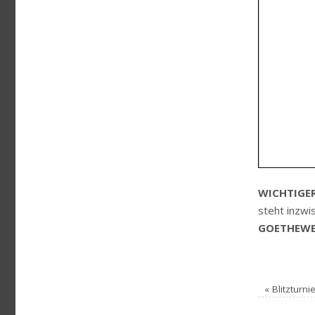
WICHTIGER
steht inzwi
GOETHEWE
«
Blitzturn