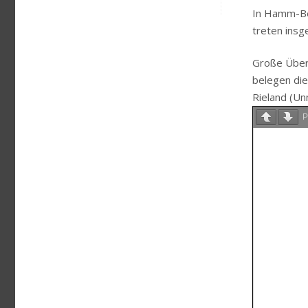
In Hamm-Be
treten insg
Große Überr
belegen die
Rieland (Un
P