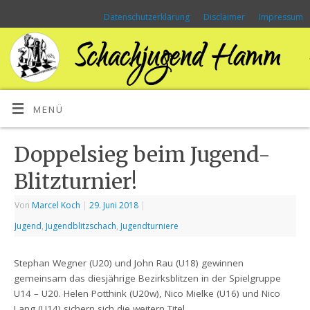
Datenschutzerklärung
Disclaimer
Impressum
MENÜ
Doppelsieg beim Jugend-
Blitzturnier!
Von
Marcel Koch
|
29. Juni 2018
|
Jugend
,
Jugendblitzschach
,
Jugendturniere
Stephan Wegner (U20) und John Rau (U18) gewinnen
gemeinsam das diesjährige Bezirksblitzen in der Spielgruppe
U14 – U20. Helen Potthink (U20w), Nico Mielke (U16) und Nico
Lang (U14) sichern sich die weitern Titel.