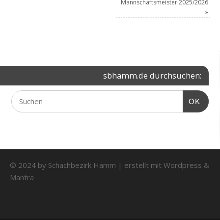
Mannschaftsmeister 2025/2026
»
sbhamm.de durchsuchen:
OK
© 2024 by Schachbezirk Hamm | erstellt mit
Wordpress
&
Mantra