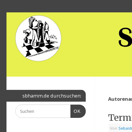
sbhamm.de durchsuchen:
Autorena
OK
Term
Von
Sebast