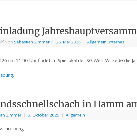
inladung Jahreshauptversamm
NK
Von
Sebastian Zimmer
|
26. Mai 2026
|
Allgemein
,
Internes
26 um 11.00 Uhr findet im Spiellokal der SG Werl-Wickede die J
ladung.
ndsschnellschach in Hamm am 
ian Zimmer
|
3. Oktober 2025
|
Allgemein
sschreibung.