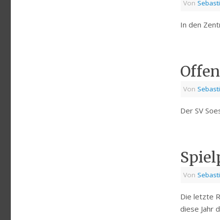
Von
Sebast
In den Zent
Offen
Von
Sebast
Der SV Soes
Spiel
Von
Sebast
Die letzte 
diese Jahr 