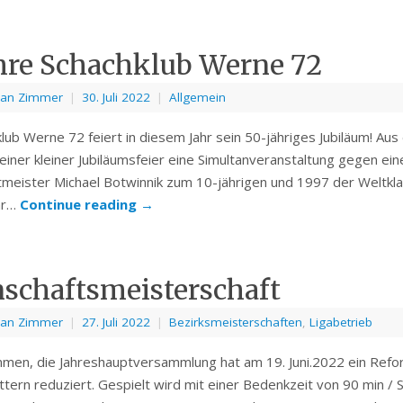
hre Schachklub Werne 72
ian Zimmer
|
30. Juli 2022
|
Allgemein
lub Werne 72 feiert in diesem Jahr sein 50-jähriges Jubiläum! Au
iner kleiner Jubiläumsfeier eine Simultanveranstaltung gegen e
meister Michael Botwinnik zum 10-jährigen und 1997 der Weltkla
hr…
Continue reading
→
schaftsmeisterschaft
ian Zimmer
|
27. Juli 2022
|
Bezirksmeisterschaften
,
Ligabetrieb
men, die Jahreshauptversammlung hat am 19. Juni.2022 ein Refo
ettern reduziert. Gespielt wird mit einer Bedenkzeit von 90 min / 