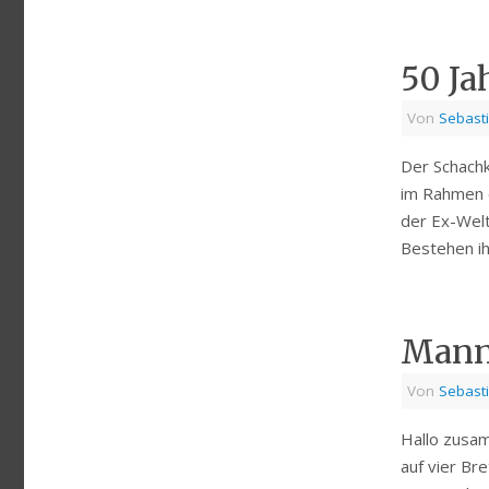
50 Ja
Von
Sebast
Der Schachk
im Rahmen e
der Ex-Welt
Bestehen i
Mann
Von
Sebast
Hallo zusam
auf vier Br