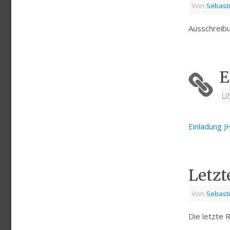
Von
Sebast
Ausschrei
E
LI
Einladung 
Letzt
Von
Sebast
Die letzte 