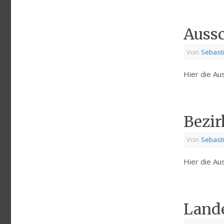
Auss
Von
Sebast
Hier die Au
Bezir
Von
Sebast
Hier die A
Lande