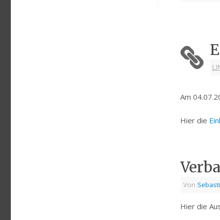
E
LI
Am 04.07.20
Hier die
Ein
Verba
Von
Sebast
Hier die Au