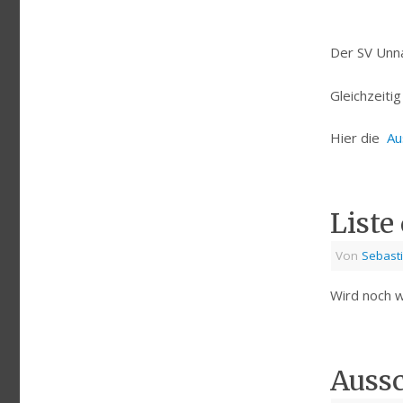
Der SV Unna
Gleichzeiti
Hier die
Au
Liste
Von
Sebast
Wird noch w
Auss