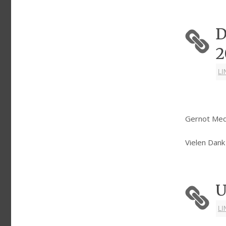
D
2
LI
Gernot Med
Vielen Dank 
U
LI