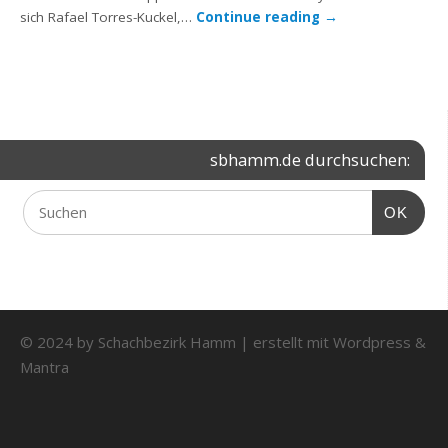
sich Rafael Torres-Kuckel,…
Continue reading
→
sbhamm.de durchsuchen:
OK
© 2024 by Schachbezirk Hamm | erstellt mit
Wordpress
&
Mantra